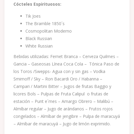
Cócteles Espirituosos:
Tik Joes
The Bramble 1850´s
Cosmopolitan Moderno
Black Russian
White Russian
Bebidas utilizadas: Fernet Branca – Cerveza Quilmes –
Gancia – Gaseosas Línea Coca Cola – Tónica Paso de
los Toros /Swepps- Agua con y sin gas – Vodka
Smirnoff / Sky – Ron Bacardi Oro / Habanna –
Campari / Martini Bitter – Jugos de frutas Baggio y
licores Bols – Pulpas de Fruta Calipul o frutas de
estación – Punt e´mes – Amargo Obrero – Malibú –
Almíbar regular – Jugo de arándanos – Frutos rojos
congelados – Almíbar de jengibre – Pulpa de maracuyá
– Almíbar de maracuyá – Jugo de limón exprimido.