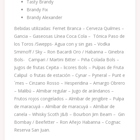
Tasty Brandy
Brandy Fix
Brandy Alexander
Bebidas utilizadas: Fernet Branca – Cerveza Quilmes –
Gancia – Gaseosas Línea Coca Cola – Tónica Paso de
los Toros /Swepps- Agua con y sin gas – Vodka
Smirnoff / Sky – Ron Bacardi Oro / Habanna – Ginebra
Bols- Campari / Martini Bitter – Piña Colada Bols –
Jugos de frutas Cepita – licores Bols – Pulpas de Fruta
Calipul o frutas de estación – Cynar – Pyneral – Punt e
´mes – Cinzano Rosso – Hesperidina – Amargo Obrero
– Malibú – Almibar regular – Jugo de arándanos –
Frutos rojos congelados – Almibar de jengibre – Pulpa
de maracuyá – Almíbar de maracuyá – Almíbar de
canela – Whisky Scoth J&B – Bourbon Jim Beam – Gin
Bombay / Beefetter – Ron Añejo Habanna – Cognac
Reserva San Juan.