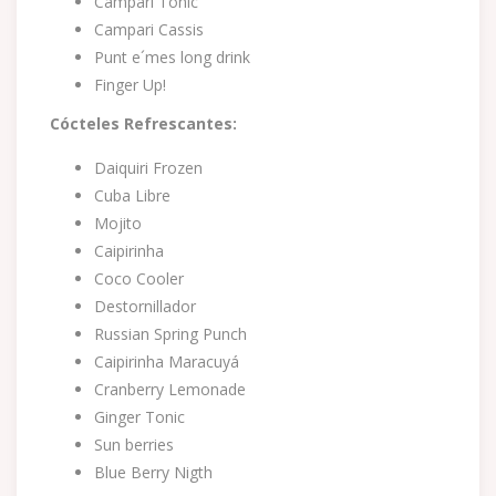
Campari Tonic
Campari Cassis
Punt e´mes long drink
Finger Up!
Cócteles Refrescantes:
Daiquiri Frozen
Cuba Libre
Mojito
Caipirinha
Coco Cooler
Destornillador
Russian Spring Punch
Caipirinha Maracuyá
Cranberry Lemonade
Ginger Tonic
Sun berries
Blue Berry Nigth