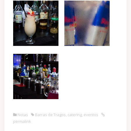
Notas
Barras de Tragos
,
catering
,
eventos
permalink