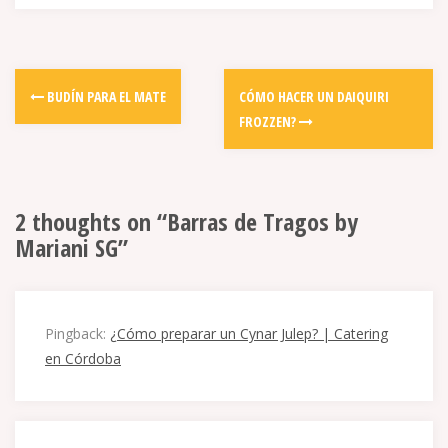
Post
BUDÍN PARA EL MATE
CÓMO HACER UN DAIQUIRI
navigation
FROZZEN?
2 thoughts on “
Barras de Tragos by
Mariani SG
”
Pingback:
¿Cómo preparar un Cynar Julep? | Catering
en Córdoba