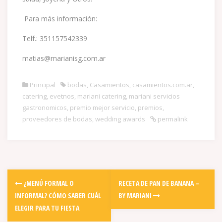
Para más información:
Telf.: 351157542339
matias@marianisg.com.ar
Principal
bodas
,
Casamientos
,
casamientos.com.ar
,
catering
,
evetnos
,
mariani catering
,
mariani servicios
gastronomicos
,
premio mejor servicio
,
premios
,
proveedores de bodas
,
wedding awards
permalink
Post
¿MENÚ FORMAL O
RECETA DE PAN DE BANANA –
navigation
INFORMAL? CÓMO SABER CUÁL
BY MARIANI
ELEGIR PARA TU FIESTA