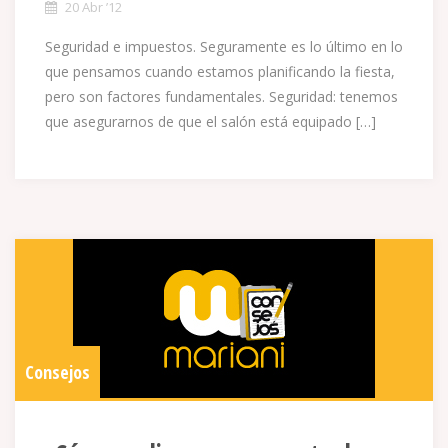
20 Abr ’12
Seguridad e impuestos. Seguramente es lo último en lo
que pensamos cuando estamos planificando la fiesta,
pero son factores fundamentales. Seguridad: tenemos
que asegurarnos de que el salón está equipado […]
Consejos